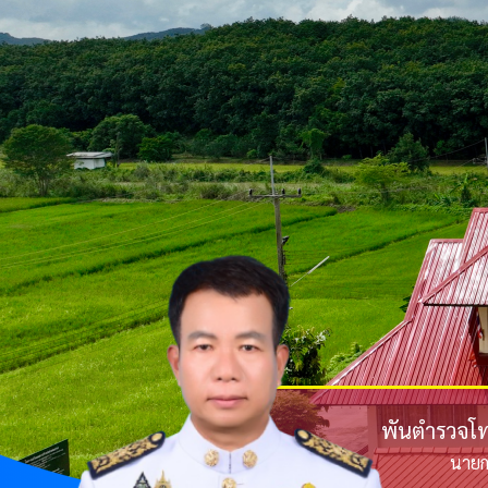
พันตำรวจโท 
นายก